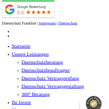
Google Bewertung
5.0
Datenschutz Frankfurt |
Impressum
|
Datenschutz
facebook
linkedin
Close
Startseite
Menu
Unsere Leistungen
Datenschutzberatung
Kundenbewertungen und Erfahrungen zu
Datenschutzbeauftragter
DatenschutzFrankfurt
Datenschutz Vertragsprüfung
SEHR GUT
100%
Datenschutz Vertragsgestaltung
Empfehlungen auf
ProvenExpert.com
5,00 / 5,00
360° Beratung
50
Ihr Invest
24
Bewertungen auf