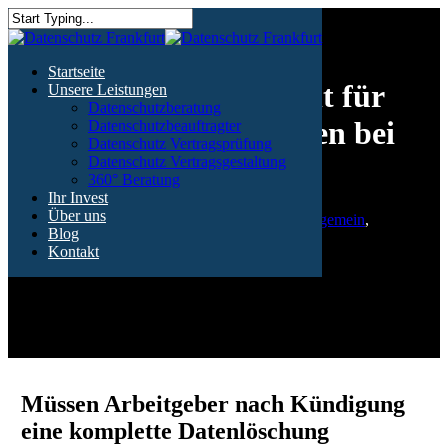
Skip
to
Close
main
Search
content
Menu
Startseite
Datenlöschung: Das gilt für
Unsere Leistungen
Datenschutzberatung
personenbezogene Daten bei
Datenschutzbeauftragter
Datenschutz Vertragsprüfung
Kündigung
Datenschutz Vertragsgestaltung
360° Beratung
Ihr Invest
Über uns
By
Datenschutz Frankfurt
27. September 2021
Allgemein
,
Blog
Fachartikel
Kontakt
No Comments
Müssen Arbeitgeber nach Kündigung
eine komplette Datenlöschung