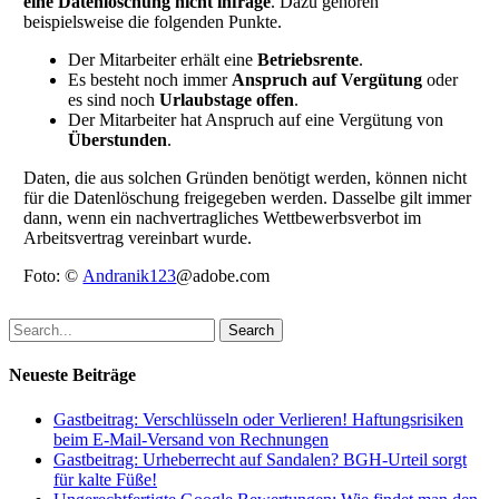
eine Datenlöschung nicht infrage
. Dazu gehören
beispielsweise die folgenden Punkte.
Der Mitarbeiter erhält eine
Betriebsrente
.
Es besteht noch immer
Anspruch auf Vergütung
oder
es sind noch
Urlaubstage offen
.
Der Mitarbeiter hat Anspruch auf eine Vergütung von
Überstunden
.
Daten, die aus solchen Gründen benötigt werden, können nicht
für die Datenlöschung freigegeben werden. Dasselbe gilt immer
dann, wenn ein nachvertragliches Wettbewerbsverbot im
Arbeitsvertrag vereinbart wurde.
Foto: ©
Andranik123
@adobe.com
Search
Neueste Beiträge
Gastbeitrag: Verschlüsseln oder Verlieren! Haftungsrisiken
beim E-Mail-Versand von Rechnungen
Gastbeitrag: Urheberrecht auf Sandalen? BGH-Urteil sorgt
für kalte Füße!